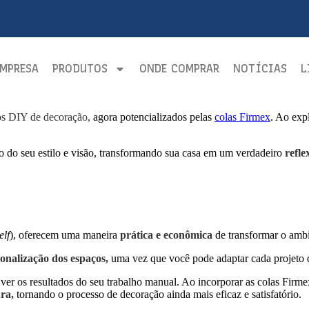
EMPRESA
PRODUTOS
ONDE COMPRAR
NOTÍCIAS
L
os DIY de decoração,
agora potencializados pelas
colas Firmex
. Ao exp
 do seu estilo e visão, transformando sua casa em um verdadeiro
refle
elf
), oferecem uma maneira
prática e econômica
de transformar o ambi
sonalização dos espaços,
uma vez que você pode adaptar cada projeto d
er os resultados do seu trabalho manual. Ao incorporar as colas Firme
ra,
tornando o processo de decoração ainda mais eficaz e satisfatório.